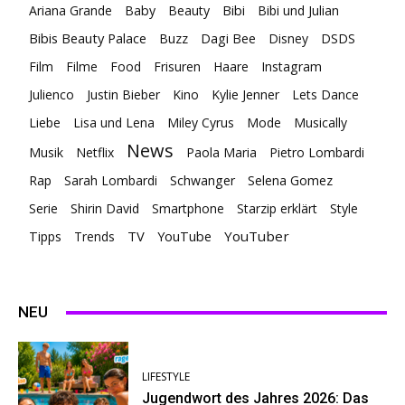
Ariana Grande
Baby
Beauty
Bibi
Bibi und Julian
Bibis Beauty Palace
Buzz
Dagi Bee
Disney
DSDS
Film
Filme
Food
Frisuren
Haare
Instagram
Julienco
Justin Bieber
Kino
Kylie Jenner
Lets Dance
Liebe
Lisa und Lena
Miley Cyrus
Mode
Musically
News
Musik
Netflix
Paola Maria
Pietro Lombardi
Rap
Sarah Lombardi
Schwanger
Selena Gomez
Serie
Shirin David
Smartphone
Starzip erklärt
Style
TV
YouTuber
Tipps
Trends
YouTube
NEU
LIFESTYLE
Jugendwort des Jahres 2026: Das