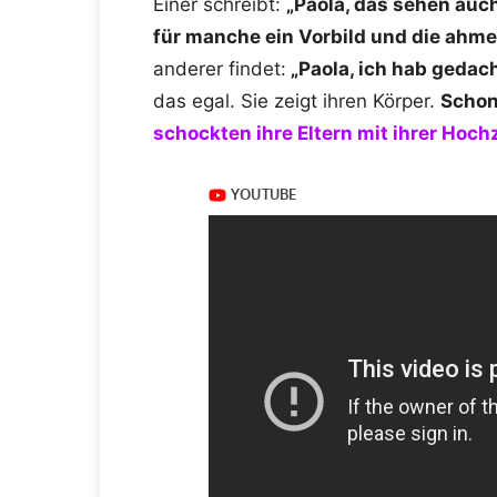
Einer schreibt:
„Paola, das sehen auch 
für manche ein Vorbild und die ahmen
anderer findet:
„Paola, ich hab gedach
das egal. Sie zeigt ihren Körper.
Schon
schockten ihre Eltern mit ihrer Hochz