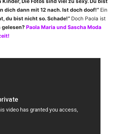
Kinder, Die Fotos sind viel zu sexy. Du bist
 dich dann mit 12 nach. Ist doch doof!“
Ein
t, du bist nicht so. Schade!“
Doch Paola ist
 gelesen?
Paola Maria und Sascha Moda
eit!