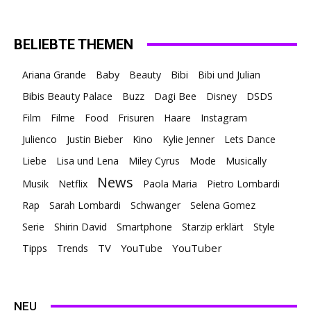
BELIEBTE THEMEN
Ariana Grande
Baby
Beauty
Bibi
Bibi und Julian
Bibis Beauty Palace
Buzz
Dagi Bee
Disney
DSDS
Film
Filme
Food
Frisuren
Haare
Instagram
Julienco
Justin Bieber
Kino
Kylie Jenner
Lets Dance
Liebe
Lisa und Lena
Miley Cyrus
Mode
Musically
News
Musik
Netflix
Paola Maria
Pietro Lombardi
Rap
Sarah Lombardi
Schwanger
Selena Gomez
Serie
Shirin David
Smartphone
Starzip erklärt
Style
TV
YouTuber
Tipps
Trends
YouTube
NEU