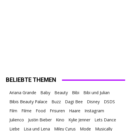
BELIEBTE THEMEN
Ariana Grande
Baby
Beauty
Bibi
Bibi und Julian
Bibis Beauty Palace
Buzz
Dagi Bee
Disney
DSDS
Film
Filme
Food
Frisuren
Haare
Instagram
Julienco
Justin Bieber
Kino
Kylie Jenner
Lets Dance
Liebe
Lisa und Lena
Miley Cyrus
Mode
Musically