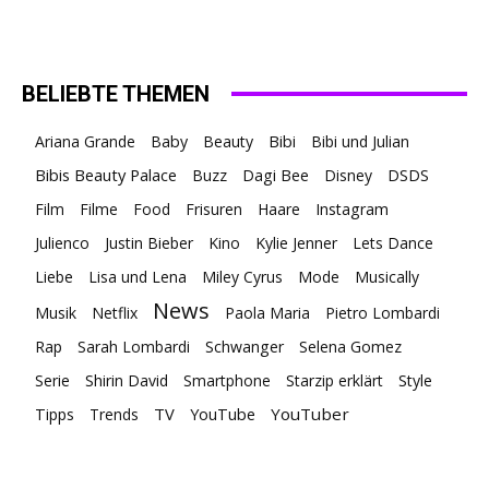
BELIEBTE THEMEN
Ariana Grande
Baby
Beauty
Bibi
Bibi und Julian
Bibis Beauty Palace
Buzz
Dagi Bee
Disney
DSDS
Film
Filme
Food
Frisuren
Haare
Instagram
Julienco
Justin Bieber
Kino
Kylie Jenner
Lets Dance
Liebe
Lisa und Lena
Miley Cyrus
Mode
Musically
News
Musik
Netflix
Paola Maria
Pietro Lombardi
Rap
Sarah Lombardi
Schwanger
Selena Gomez
Serie
Shirin David
Smartphone
Starzip erklärt
Style
TV
YouTuber
Tipps
Trends
YouTube