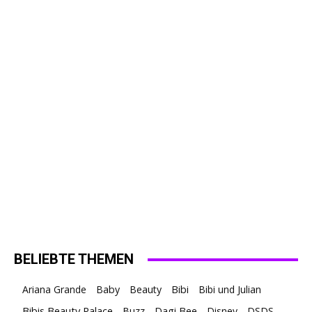
BELIEBTE THEMEN
Ariana Grande
Baby
Beauty
Bibi
Bibi und Julian
Bibis Beauty Palace
Buzz
Dagi Bee
Disney
DSDS