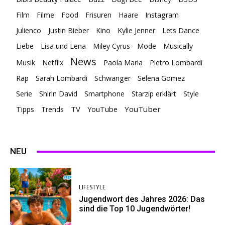
Film
Filme
Food
Frisuren
Haare
Instagram
Julienco
Justin Bieber
Kino
Kylie Jenner
Lets Dance
Liebe
Lisa und Lena
Miley Cyrus
Mode
Musically
News
Musik
Netflix
Paola Maria
Pietro Lombardi
Rap
Sarah Lombardi
Schwanger
Selena Gomez
Serie
Shirin David
Smartphone
Starzip erklärt
Style
TV
YouTuber
Tipps
Trends
YouTube
NEU
LIFESTYLE
Jugendwort des Jahres 2026: Das
sind die Top 10 Jugendwörter!