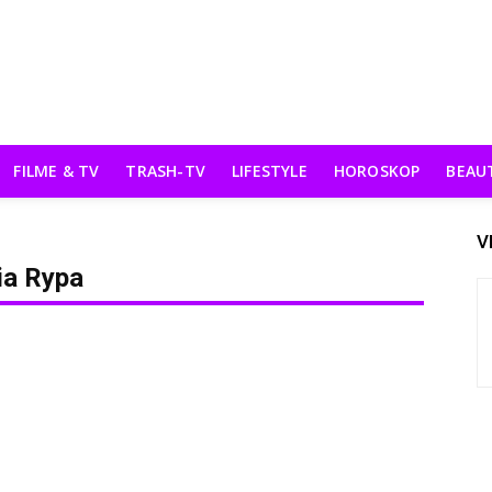
FILME & TV
TRASH-TV
LIFESTYLE
HOROSKOP
BEAU
V
ia Rypa