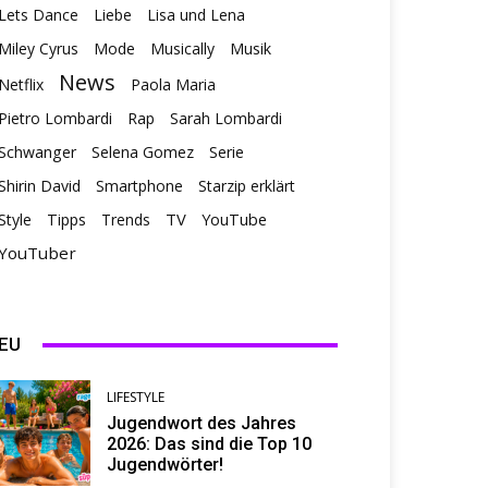
Lets Dance
Liebe
Lisa und Lena
Miley Cyrus
Mode
Musically
Musik
News
Netflix
Paola Maria
Pietro Lombardi
Rap
Sarah Lombardi
Schwanger
Selena Gomez
Serie
Shirin David
Smartphone
Starzip erklärt
TV
Style
Tipps
Trends
YouTube
YouTuber
EU
LIFESTYLE
Jugendwort des Jahres
2026: Das sind die Top 10
Jugendwörter!