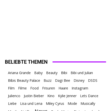
BELIEBTE THEMEN
Ariana Grande
Baby
Beauty
Bibi
Bibi und Julian
Bibis Beauty Palace
Buzz
Dagi Bee
Disney
DSDS
Film
Filme
Food
Frisuren
Haare
Instagram
Julienco
Justin Bieber
Kino
Kylie Jenner
Lets Dance
Liebe
Lisa und Lena
Miley Cyrus
Mode
Musically