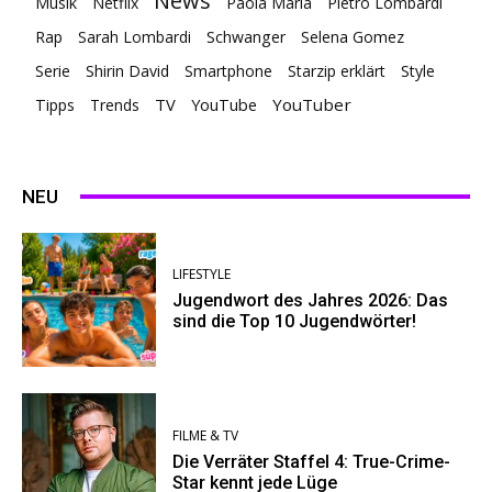
News
Musik
Netflix
Paola Maria
Pietro Lombardi
Rap
Sarah Lombardi
Schwanger
Selena Gomez
Serie
Shirin David
Smartphone
Starzip erklärt
Style
TV
YouTuber
Tipps
Trends
YouTube
NEU
LIFESTYLE
Jugendwort des Jahres 2026: Das
sind die Top 10 Jugendwörter!
FILME & TV
Die Verräter Staffel 4: True-Crime-
Star kennt jede Lüge