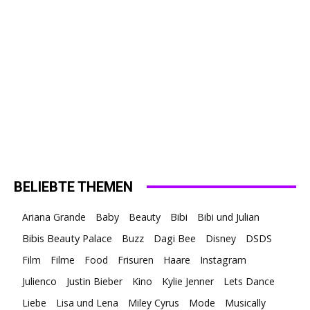
BELIEBTE THEMEN
Ariana Grande
Baby
Beauty
Bibi
Bibi und Julian
Bibis Beauty Palace
Buzz
Dagi Bee
Disney
DSDS
Film
Filme
Food
Frisuren
Haare
Instagram
Julienco
Justin Bieber
Kino
Kylie Jenner
Lets Dance
Liebe
Lisa und Lena
Miley Cyrus
Mode
Musically