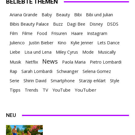
BELIEBTE THEMEN
Ariana Grande
Baby
Beauty
Bibi
Bibi und Julian
Bibis Beauty Palace
Buzz
Dagi Bee
Disney
DSDS
Film
Filme
Food
Frisuren
Haare
Instagram
Julienco
Justin Bieber
Kino
Kylie Jenner
Lets Dance
Liebe
Lisa und Lena
Miley Cyrus
Mode
Musically
News
Musik
Netflix
Paola Maria
Pietro Lombardi
Rap
Sarah Lombardi
Schwanger
Selena Gomez
Serie
Shirin David
Smartphone
Starzip erklärt
Style
TV
YouTuber
Tipps
Trends
YouTube
NEU