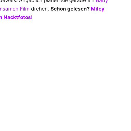
esbeweis. Angeblich planen sie gerade ein
Baby
insamen Film
drehen.
Schon gelesen?
Miley
n Nacktfotos!