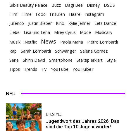
Bibis Beauty Palace
Buzz
Dagi Bee
Disney
DSDS
Film
Filme
Food
Frisuren
Haare
Instagram
Julienco
Justin Bieber
Kino
Kylie Jenner
Lets Dance
Liebe
Lisa und Lena
Miley Cyrus
Mode
Musically
News
Musik
Netflix
Paola Maria
Pietro Lombardi
Rap
Sarah Lombardi
Schwanger
Selena Gomez
Serie
Shirin David
Smartphone
Starzip erklärt
Style
TV
YouTuber
Tipps
Trends
YouTube
NEU
LIFESTYLE
Jugendwort des Jahres 2026: Das
sind die Top 10 Jugendwörter!