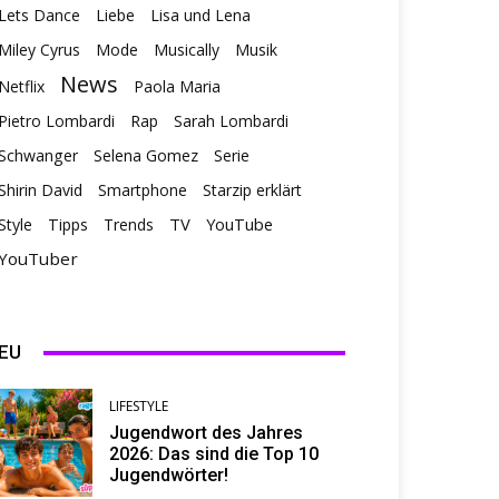
Lets Dance
Liebe
Lisa und Lena
Miley Cyrus
Mode
Musically
Musik
News
Netflix
Paola Maria
Pietro Lombardi
Rap
Sarah Lombardi
Schwanger
Selena Gomez
Serie
Shirin David
Smartphone
Starzip erklärt
TV
Style
Tipps
Trends
YouTube
YouTuber
EU
LIFESTYLE
Jugendwort des Jahres
2026: Das sind die Top 10
Jugendwörter!