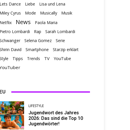
Lets Dance
Liebe
Lisa und Lena
Miley Cyrus
Mode
Musically
Musik
News
Netflix
Paola Maria
Pietro Lombardi
Rap
Sarah Lombardi
Schwanger
Selena Gomez
Serie
Shirin David
Smartphone
Starzip erklärt
TV
Style
Tipps
Trends
YouTube
YouTuber
EU
LIFESTYLE
Jugendwort des Jahres
2026: Das sind die Top 10
Jugendwörter!