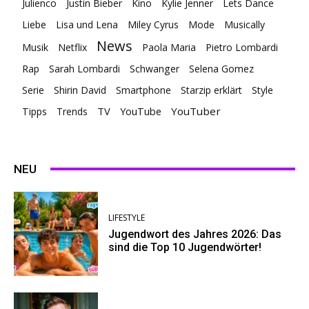
Julienco
Justin Bieber
Kino
Kylie Jenner
Lets Dance
Liebe
Lisa und Lena
Miley Cyrus
Mode
Musically
News
Musik
Netflix
Paola Maria
Pietro Lombardi
Rap
Sarah Lombardi
Schwanger
Selena Gomez
Serie
Shirin David
Smartphone
Starzip erklärt
Style
TV
YouTuber
Tipps
Trends
YouTube
NEU
LIFESTYLE
Jugendwort des Jahres 2026: Das
sind die Top 10 Jugendwörter!