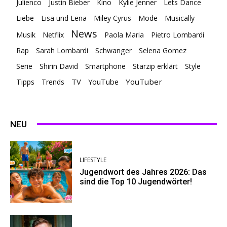
Julienco
Justin Bieber
Kino
Kylie Jenner
Lets Dance
Liebe
Lisa und Lena
Miley Cyrus
Mode
Musically
News
Musik
Netflix
Paola Maria
Pietro Lombardi
Rap
Sarah Lombardi
Schwanger
Selena Gomez
Serie
Shirin David
Smartphone
Starzip erklärt
Style
TV
YouTuber
Tipps
Trends
YouTube
NEU
LIFESTYLE
Jugendwort des Jahres 2026: Das
sind die Top 10 Jugendwörter!