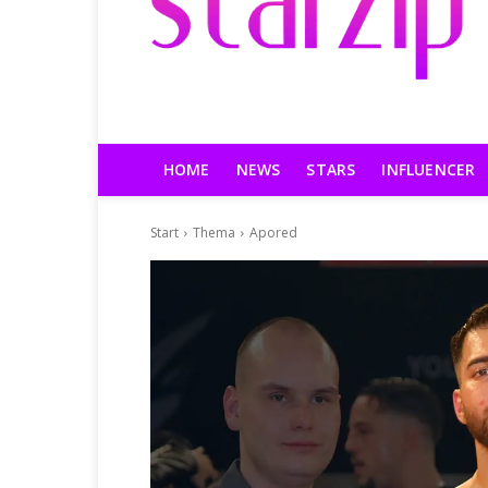
HOME
NEWS
STARS
INFLUENCER
Start
Thema
Apored