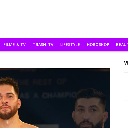
FILME & TV
TRASH-TV
LIFESTYLE
HOROSKOP
BEAU
V