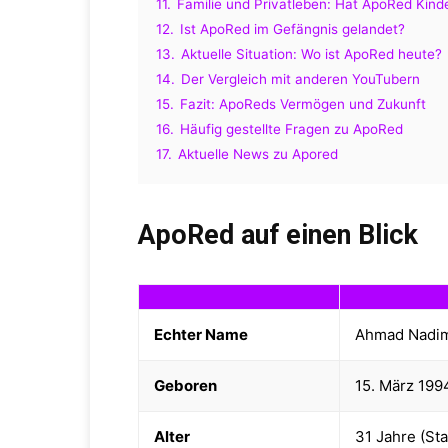
11.
Familie und Privatleben: Hat ApoRed Kind
12.
Ist ApoRed im Gefängnis gelandet?
13.
Aktuelle Situation: Wo ist ApoRed heute?
14.
Der Vergleich mit anderen YouTubern
15.
Fazit: ApoReds Vermögen und Zukunft
16.
Häufig gestellte Fragen zu ApoRed
17.
Aktuelle News zu Apored
ApoRed auf einen Blick
Echter Name
Ahmad Nadim
Geboren
15. März 199
Alter
31 Jahre (St