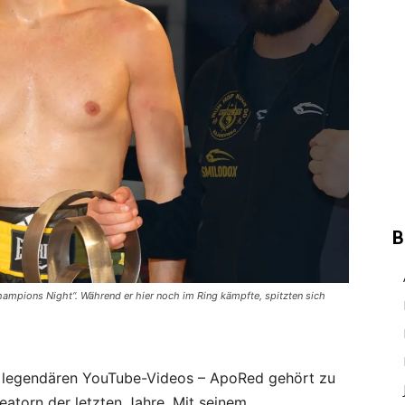
B
mpions Night“. Während er hier noch im Ring kämpfte, spitzten sich
n legendären YouTube-Videos – ApoRed gehört zu
atorn der letzten Jahre. Mit seinem