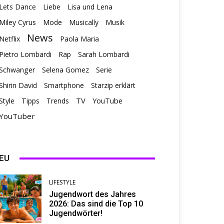
Lets Dance
Liebe
Lisa und Lena
Miley Cyrus
Mode
Musically
Musik
News
Netflix
Paola Maria
Pietro Lombardi
Rap
Sarah Lombardi
Schwanger
Selena Gomez
Serie
Shirin David
Smartphone
Starzip erklärt
TV
Style
Tipps
Trends
YouTube
YouTuber
EU
LIFESTYLE
Jugendwort des Jahres
2026: Das sind die Top 10
Jugendwörter!