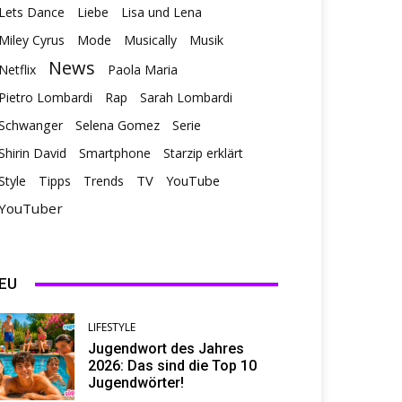
Lets Dance
Liebe
Lisa und Lena
Miley Cyrus
Mode
Musically
Musik
News
Netflix
Paola Maria
Pietro Lombardi
Rap
Sarah Lombardi
Schwanger
Selena Gomez
Serie
Shirin David
Smartphone
Starzip erklärt
TV
Style
Tipps
Trends
YouTube
YouTuber
EU
LIFESTYLE
Jugendwort des Jahres
2026: Das sind die Top 10
Jugendwörter!