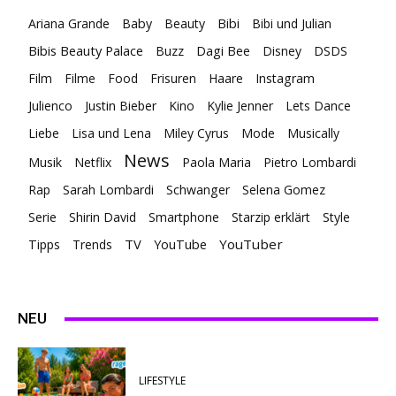
Ariana Grande
Baby
Beauty
Bibi
Bibi und Julian
Bibis Beauty Palace
Buzz
Dagi Bee
Disney
DSDS
Film
Filme
Food
Frisuren
Haare
Instagram
Julienco
Justin Bieber
Kino
Kylie Jenner
Lets Dance
Liebe
Lisa und Lena
Miley Cyrus
Mode
Musically
News
Musik
Netflix
Paola Maria
Pietro Lombardi
Rap
Sarah Lombardi
Schwanger
Selena Gomez
Serie
Shirin David
Smartphone
Starzip erklärt
Style
TV
YouTuber
Tipps
Trends
YouTube
NEU
LIFESTYLE