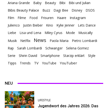
Ariana Grande
Baby
Beauty
Bibi
Bibi und Julian
Bibis Beauty Palace
Buzz
Dagi Bee
Disney
DSDS
Film
Filme
Food
Frisuren
Haare
Instagram
Julienco
Justin Bieber
Kino
Kylie Jenner
Lets Dance
Liebe
Lisa und Lena
Miley Cyrus
Mode
Musically
News
Musik
Netflix
Paola Maria
Pietro Lombardi
Rap
Sarah Lombardi
Schwanger
Selena Gomez
Serie
Shirin David
Smartphone
Starzip erklärt
Style
TV
YouTuber
Tipps
Trends
YouTube
NEU
LIFESTYLE
Jugendwort des Jahres 2026: Das