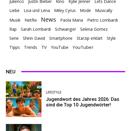
Julienco
Justin Bieber
Kino
Kylie Jenner
Lets Dance
Liebe
Lisa und Lena
Miley Cyrus
Mode
Musically
News
Musik
Netflix
Paola Maria
Pietro Lombardi
Rap
Sarah Lombardi
Schwanger
Selena Gomez
Serie
Shirin David
Smartphone
Starzip erklärt
Style
TV
YouTuber
Tipps
Trends
YouTube
NEU
LIFESTYLE
Jugendwort des Jahres 2026: Das
sind die Top 10 Jugendwörter!