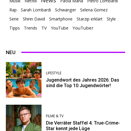
News
Musik
Netflix
Paola Maria
Pietro Lombardi
Rap
Sarah Lombardi
Schwanger
Selena Gomez
Serie
Shirin David
Smartphone
Starzip erklärt
Style
TV
YouTuber
Tipps
Trends
YouTube
NEU
LIFESTYLE
Jugendwort des Jahres 2026: Das
sind die Top 10 Jugendwörter!
FILME & TV
Die Verräter Staffel 4: True-Crime-
Star kennt jede Lüge