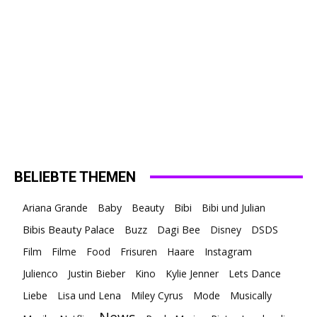
BELIEBTE THEMEN
Ariana Grande
Baby
Beauty
Bibi
Bibi und Julian
Bibis Beauty Palace
Buzz
Dagi Bee
Disney
DSDS
Film
Filme
Food
Frisuren
Haare
Instagram
Julienco
Justin Bieber
Kino
Kylie Jenner
Lets Dance
Liebe
Lisa und Lena
Miley Cyrus
Mode
Musically