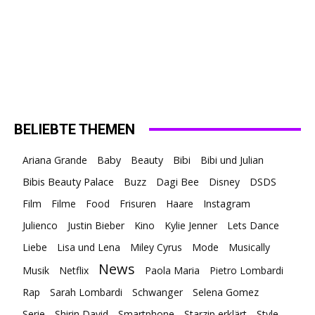
BELIEBTE THEMEN
Ariana Grande
Baby
Beauty
Bibi
Bibi und Julian
Bibis Beauty Palace
Buzz
Dagi Bee
Disney
DSDS
Film
Filme
Food
Frisuren
Haare
Instagram
Julienco
Justin Bieber
Kino
Kylie Jenner
Lets Dance
Liebe
Lisa und Lena
Miley Cyrus
Mode
Musically
News
Musik
Netflix
Paola Maria
Pietro Lombardi
Rap
Sarah Lombardi
Schwanger
Selena Gomez
Serie
Shirin David
Smartphone
Starzip erklärt
Style