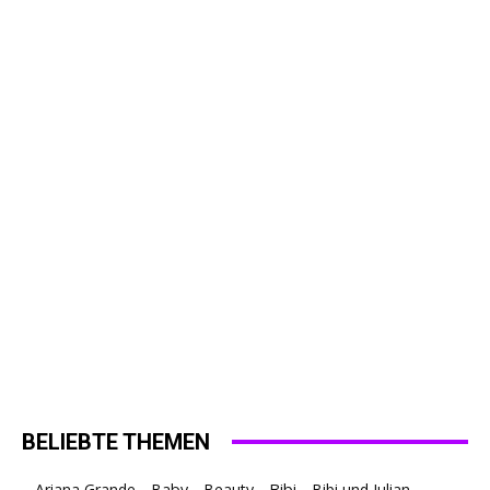
BELIEBTE THEMEN
Ariana Grande
Baby
Beauty
Bibi
Bibi und Julian