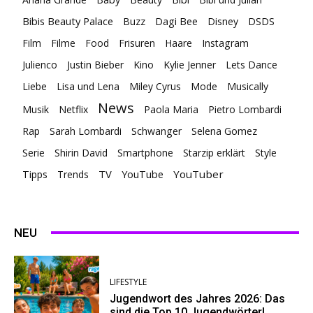
Bibis Beauty Palace
Buzz
Dagi Bee
Disney
DSDS
Film
Filme
Food
Frisuren
Haare
Instagram
Julienco
Justin Bieber
Kino
Kylie Jenner
Lets Dance
Liebe
Lisa und Lena
Miley Cyrus
Mode
Musically
News
Musik
Netflix
Paola Maria
Pietro Lombardi
Rap
Sarah Lombardi
Schwanger
Selena Gomez
Serie
Shirin David
Smartphone
Starzip erklärt
Style
TV
YouTuber
Tipps
Trends
YouTube
NEU
LIFESTYLE
Jugendwort des Jahres 2026: Das
sind die Top 10 Jugendwörter!