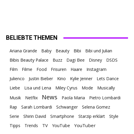
BELIEBTE THEMEN
Ariana Grande
Baby
Beauty
Bibi
Bibi und Julian
Bibis Beauty Palace
Buzz
Dagi Bee
Disney
DSDS
Film
Filme
Food
Frisuren
Haare
Instagram
Julienco
Justin Bieber
Kino
Kylie Jenner
Lets Dance
Liebe
Lisa und Lena
Miley Cyrus
Mode
Musically
News
Musik
Netflix
Paola Maria
Pietro Lombardi
Rap
Sarah Lombardi
Schwanger
Selena Gomez
Serie
Shirin David
Smartphone
Starzip erklärt
Style
TV
YouTuber
Tipps
Trends
YouTube