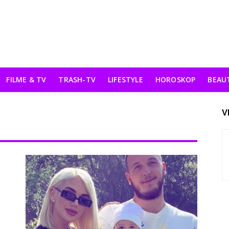
FILME & TV
TRASH-TV
LIFESTYLE
HOROSKOP
BEAU
V