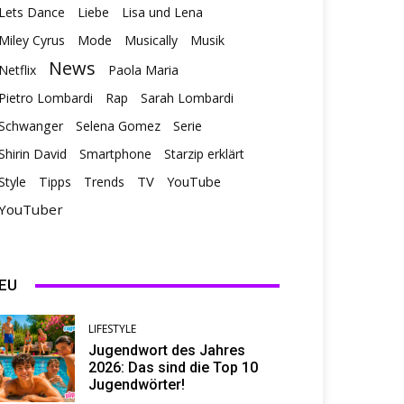
Lets Dance
Liebe
Lisa und Lena
Miley Cyrus
Mode
Musically
Musik
News
Netflix
Paola Maria
Pietro Lombardi
Rap
Sarah Lombardi
Schwanger
Selena Gomez
Serie
Shirin David
Smartphone
Starzip erklärt
TV
Style
Tipps
Trends
YouTube
YouTuber
EU
LIFESTYLE
Jugendwort des Jahres
2026: Das sind die Top 10
Jugendwörter!