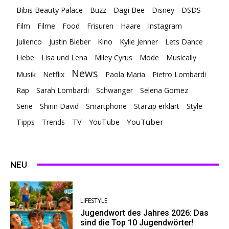
Bibis Beauty Palace
Buzz
Dagi Bee
Disney
DSDS
Film
Filme
Food
Frisuren
Haare
Instagram
Julienco
Justin Bieber
Kino
Kylie Jenner
Lets Dance
Liebe
Lisa und Lena
Miley Cyrus
Mode
Musically
News
Musik
Netflix
Paola Maria
Pietro Lombardi
Rap
Sarah Lombardi
Schwanger
Selena Gomez
Serie
Shirin David
Smartphone
Starzip erklärt
Style
TV
YouTuber
Tipps
Trends
YouTube
NEU
LIFESTYLE
Jugendwort des Jahres 2026: Das
sind die Top 10 Jugendwörter!