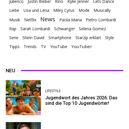
Julienco
Justin Bieber
Kino
Kylie Jenner
Lets Dance
Liebe
Lisa und Lena
Miley Cyrus
Mode
Musically
News
Musik
Netflix
Paola Maria
Pietro Lombardi
Rap
Sarah Lombardi
Schwanger
Selena Gomez
Serie
Shirin David
Smartphone
Starzip erklärt
Style
TV
YouTuber
Tipps
Trends
YouTube
NEU
LIFESTYLE
Jugendwort des Jahres 2026: Das
sind die Top 10 Jugendwörter!