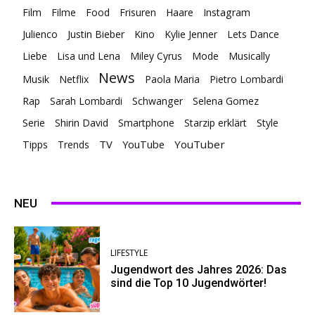
Film
Filme
Food
Frisuren
Haare
Instagram
Julienco
Justin Bieber
Kino
Kylie Jenner
Lets Dance
Liebe
Lisa und Lena
Miley Cyrus
Mode
Musically
News
Musik
Netflix
Paola Maria
Pietro Lombardi
Rap
Sarah Lombardi
Schwanger
Selena Gomez
Serie
Shirin David
Smartphone
Starzip erklärt
Style
TV
YouTuber
Tipps
Trends
YouTube
NEU
LIFESTYLE
Jugendwort des Jahres 2026: Das
sind die Top 10 Jugendwörter!